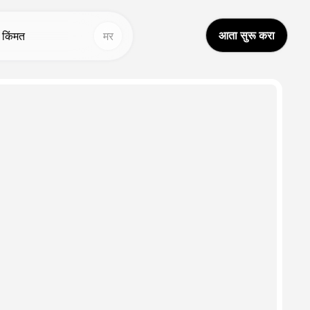
आता सुरू करा
किंमत
मर
तर साधने
इतर साधने
आय व्हिडिओ भाषांतर
आवाज स्टुडिओ
Hot
Hot
्वप्न अवतार २.०
चेहरा बदलणे
New
वाज क्लोन
व्हिडिओ भाषांतर
New
्हिडिओ वर्धितकर्ता
AI आवाज
आय व्हॉईस चेंजर
आजीवन व्हिडिओ
New