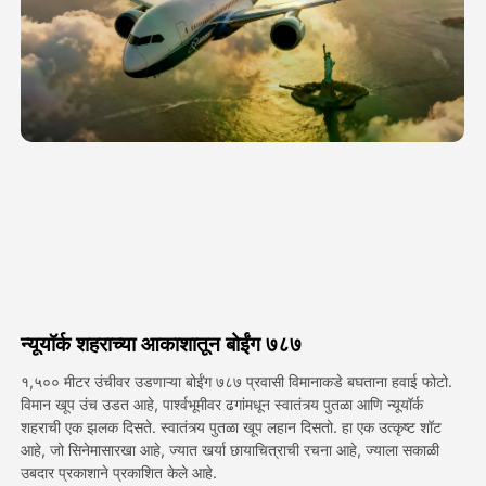
अवतार व्हिडिओ
▼
एआय व्हिडिओ
▼
एआय फोटो
▼
इतर साधने
▼
सर्व टेम्पलेट्स पहा
न्यूयॉर्क शहराच्या आकाशातून बोईंग ७८७
गॅलरी
१,५०० मीटर उंचीवर उडणाऱ्या बोईंग ७८७ प्रवासी विमानाकडे बघताना हवाई फोटो.
विमान खूप उंच उडत आहे, पार्श्वभूमीवर ढगांमधून स्वातंत्र्य पुतळा आणि न्यूयॉर्क
शहराची एक झलक दिसते. स्वातंत्र्य पुतळा खूप लहान दिसतो. हा एक उत्कृष्ट शॉट
आहे, जो सिनेमासारखा आहे, ज्यात खर्या छायाचित्राची रचना आहे, ज्याला सकाळी
ब्लॉग
उबदार प्रकाशाने प्रकाशित केले आहे.