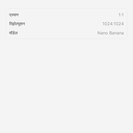
प्रमाण
1:1
किंमत
रिझोल्यूशन
1024:1024
मॉडेल
Nano Banana
API