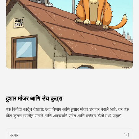
अवतार व्हिडिओ
▼
एआय व्हिडिओ
▼
एआय फोटो
▼
इतर साधने
▼
सर्व टेम्पलेट्स पहा
हुशार मांजर आणि उंच कुत्रा
गॅलरी
एक विनोदी कार्टून देखावा: एक निष्पाप आणि हुशार मांजर छतावर बसले आहे, तर एक
मोठा कुत्रा खालीून रागाने आणि आश्चर्याने रंगीत आणि मजेदार शैली मध्ये पाहतो.
ब्लॉग
प्रमाण
1:1