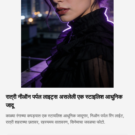
अवतार व्हिडिओ
▼
एआय व्हिडिओ
▼
एआय फोटो
▼
इतर साधने
▼
सर्व टेम्पलेट्स पहा
रात्री नीऑन पर्पल लाइट्स असलेली एक स्टाइलिश आधुनिक
गॅलरी
जादू
काळ्या रंगाच्या कपड्यात एक स्टायलिश आधुनिक जादूगार, निऑन पर्पल रिंग लाईट,
रात्री शहराच्या छतावर, रहस्यमय वातावरण, सिनेमाचा जवळचा फोटो.
ब्लॉग