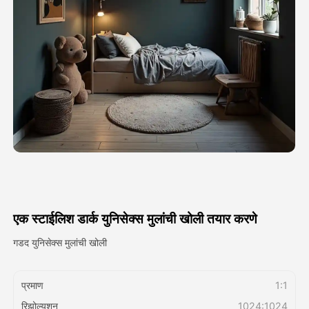
अवतार व्हिडिओ
▼
एआय व्हिडिओ
▼
एआय फोटो
▼
इतर साधने
▼
सर्व टेम्पलेट्स पहा
एक स्टाईलिश डार्क युनिसेक्स मुलांची खोली तयार करणे
गॅलरी
गडद युनिसेक्स मुलांची खोली
प्रमाण
1:1
ब्लॉग
रिझोल्यूशन
1024:1024