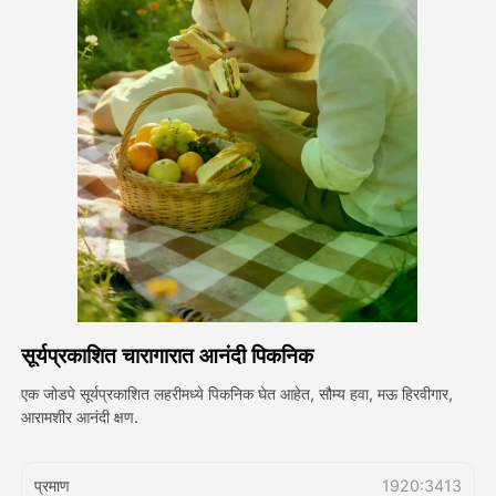
अवतार व्हिडिओ
▼
एआय व्हिडिओ
▼
एआय फोटो
▼
इतर साधने
▼
सर्व टेम्पलेट्स पहा
सूर्यप्रकाशित चारागारात आनंदी पिकनिक
गॅलरी
एक जोडपे सूर्यप्रकाशित लहरीमध्ये पिकनिक घेत आहेत, सौम्य हवा, मऊ हिरवीगार,
आरामशीर आनंदी क्षण.
ब्लॉग
प्रमाण
1920:3413