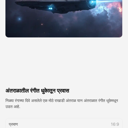
अवतार व्हिडिओ
▼
एआय व्हिडिओ
▼
एआय फोटो
▼
इतर साधने
▼
सर्व टेम्पलेट्स पहा
अंतराळातील रंगीत धुकेातून प्रवास
गॅलरी
निळ्या रंगाच्या दिवे असलेले एक मोठे राखाडी अंतराळ यान अंतराळात रंगीत धुकेमधून
उडत आहे.
ब्लॉग
प्रमाण
16:9