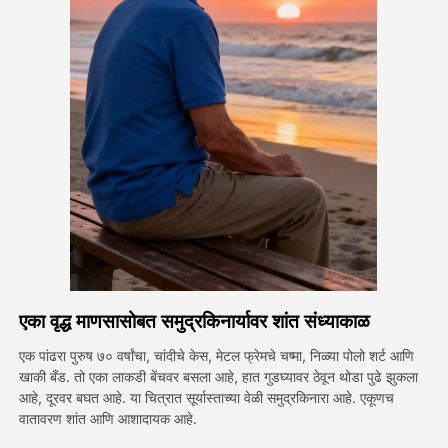
अवतार व्हिडिओ
▼
एआय व्हिडिओ
▼
एआय फोटो
▼
इतर साधने
▼
सर्व टेम्पलेट्स पहा
एका वृद्ध माणसासोबत समुद्रकिनार्यावर शांत संध्याकाळ
गॅलरी
एक पांढरा पुरुष ७० वर्षांचा, चांदीचे केस, मेटल फ्रेमचे चष्मा, निळ्या पोलो शर्ट आणि
खाकी बँड. तो एका लाकडी बेंचवर बसला आहे, हात गुडघ्यावर ठेवून थोडा पुढे झुकला
आहे, दूरवर बघत आहे. या चित्रात सूर्यास्ताच्या वेळी समुद्रकिनारा आहे. एकूणच
ब्लॉग
वातावरण शांत आणि आशादायक आहे.