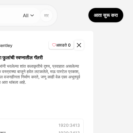
आता सुरू करा
All
मर
वर्ग
All
आवडते
0
Bentley
Avatar Video
ंग फुलांची स्वप्नातील गॅलरी
लांनी भरलेल्या शांत कलाकृतीचे दृश्य, प्रवाहात असलेल्या
क वस्त्राच्या बाजूने हवेत लटकलेले, मऊ पास्टेल प्रकाश,
Pet Video
तील वजनहीनता निर्माण करते, जणू काही वेळ एका अभूतपूर्व
या आत थांबला आहे.
AI Video
AI Photo
Trendy Template
1920:3413
यूशन
1920:3413