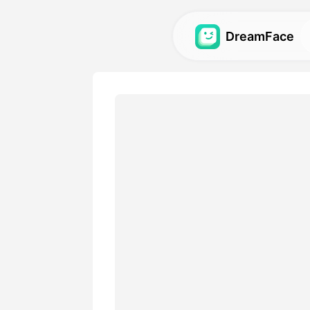
DreamFace
कृत्रिम बुद्धिमत्ता साधन
अवतार, व्हिडिओ आणि प्रतिमांसाठी स
बुद्धिमत्ता साधने शोधा.
गॅलरी
आमच्या कृत्रिम बुद्धिमत्ता साधनांद्वा
व्हिज्युअल्स शोधा आणि पुनरुत्पादन क
किंमत
आपल्या सर्जनशील गरजांशी जुळणारी
योजना निवडा.