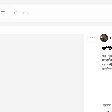
े
टेम्पलेट्स
जा
जा
र्वात शक्तिशाली कृत्रिम
कोणत्याही गरजेसाठी तयार-वापरण्यायोग्य डिझाईन्ससह
प्रकल्प सुरू करा.
डाउनलोड
ब्लॉग
जा
जा
फ्लोटि
रे बनवलेल्या आश्चर्यकारक
ड्रीमफेस AI सर्जनशील तंत्रज्ञानातील अंतर्दृष्टी, अद्यतने
शेअर
मधुर फु
रा.
आणि टिप्स वाचा.
पारदर्श
स्वप्ना
API
गॅलरीच्
जा
जा
 लवचिक पर्याये असलेली
आमच्या कृत्रिम बुद्धिमत्ता क्षमता सहजतेने तुमच्या स्वतःच्या
अनुप्रयोगांमध्ये समाकलित करा.
प्रमाण
रिझोल्