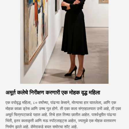
अवतार व्हिडिओ
▼
एआय व्हिडिओ
▼
एआय फोटो
▼
इतर साधने
▼
सर्व टेम्पलेट्स पहा
अमूर्त कलेचे निरीक्षण करणारी एक मोहक वृद्ध महिला
गॅलरी
एक वयोवृद्ध महिला, ८० वर्षांच्या, पांढऱ्या केसाने, मोत्याचा हार घातलेला, आणि एक
मोहक काळा ड्रेस आणि उच्च गुल होणे. ती एका कला संग्रहालयात उभी आहे, ती एका
अमूर्त चित्रपटाकडे पहात आहे. तिचे हात तिच्या छातीत आहेत. पार्श्वभूमीत पांढऱ्या
ब्लॉग
भिंती, इतर कलाकृती आणि मऊ स्पॉटलाइट्स आहेत, ज्यामुळे एक मोहक वातावरण
निर्माण झाले आहे. कॅमेराकडे बघत समोरचा शॉट आहे.