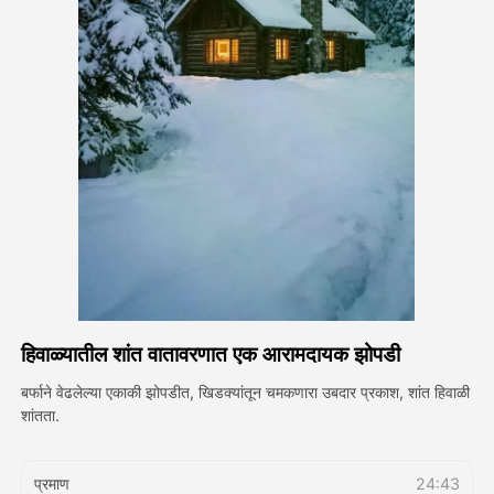
अवतार व्हिडिओ
▼
एआय व्हिडिओ
▼
एआय फोटो
▼
इतर साधने
▼
सर्व टेम्पलेट्स पहा
हिवाळ्यातील शांत वातावरणात एक आरामदायक झोपडी
गॅलरी
बर्फाने वेढलेल्या एकाकी झोपडीत, खिडक्यांतून चमकणारा उबदार प्रकाश, शांत हिवाळी
शांतता.
ब्लॉग
प्रमाण
24:43