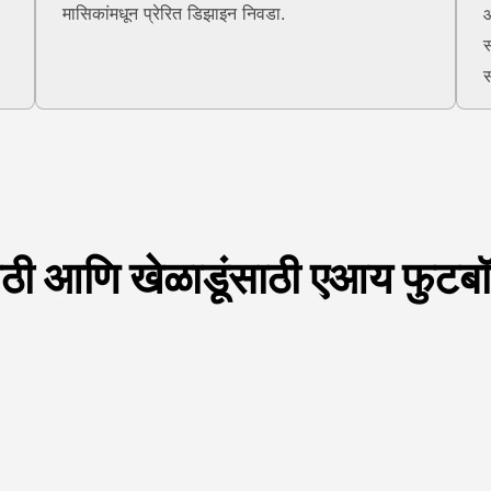
मासिकांमधून प्रेरित डिझाइन निवडा.
आ
स
स
साठी आणि खेळाडूंसाठी एआय फुटबॉल