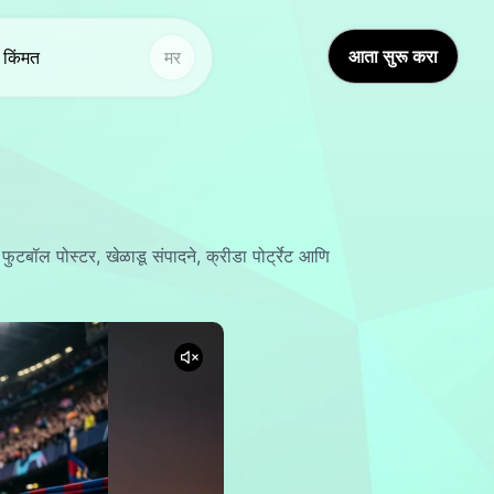
आता सुरू करा
किंमत
मर
तर साधने
इतर साधने
आय व्हिडिओ भाषांतर
आवाज स्टुडिओ
Hot
Hot
्वप्न अवतार २.०
चेहरा बदलणे
New
टबॉल पोस्टर, खेळाडू संपादने, क्रीडा पोर्ट्रेट आणि
वाज क्लोन
व्हिडिओ भाषांतर
New
्हिडिओ वर्धितकर्ता
AI आवाज
आय व्हॉईस चेंजर
आजीवन व्हिडिओ
New