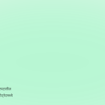
त्रपटातील
ट्रेटमध्ये