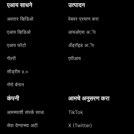
एआय साधने
उत्पादन
अवतार व्हिडिओ
वेबवर प्रयत्न करा
एआय व्हिडिओ
आयओएस अॅप
एआय फोटो
अँड्रॉइड अॅप
गॅलरी
एपीआय
सीड्रीम ४.०
नॅनो बॅनान
कंपनी
आमचे अनुसरण करा
आमच्याशी संपर्क साधा
TikTok
सेवा देण्याच्या अटी
X (Twitter)