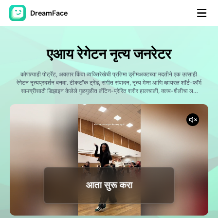
DreamFace
कृत्रिम बुद्धिमत्ता साधने
एआय रेगेटन नृत्य जनरेटर
अवतार व्हिडिओ
▼
कोणत्याही पोर्ट्रेट, अवतार किंवा व्यक्तिरेखेची प्रतिमा ड्रीमअक्टच्या मदतीने एक उत्साही
रेगेटन नृत्यप्रदर्शन बनवा. टीकटॉक ट्रेंड, संगीत संपादन, नृत्य मेम्स आणि व्हायरल शॉर्ट-फॉर्म
एआय व्हिडिओ
सामग्रीसाठी डिझाइन केलेले गुळगुळीत लॅटिन-प्रेरित शरीर हालचाली, क्लब-शैलीचा लय
▼
आणि सामाजिक-सज्ज एआय नृत्य व्हिडिओ तयार करा.
एआय फोटो
▼
इतर साधने
▼
सर्व साधने पहा
आता सुरू करा
टेम्पलेट्स