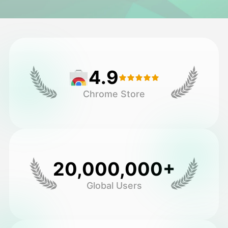
अवतार व्हिडिओ
▼
एआय व्हिडिओ
▼
4.9
एआय फोटो
▼
Chrome Store
इतर साधने
▼
सर्व टेम्पलेट्स पहा
20,000,000+
गॅलरी
Global Users
ब्लॉग