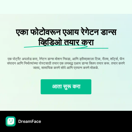
एका फोटोवरून एआय रेगेटन डान्स
व्हिडिओ तयार करा
एक पोर्ट्रेट अपलोड करा, रेगेटन डान्स मोशन निवडा, आणि ड्रीमएक्टला टिक, रील्स, शॉर्ट्स, फॅन
संपादन आणि निर्मात्यांच्या पोस्टसाठी तयार एक लयबद्ध एआय डान्स क्लिप तयार करू. तयार करणे
जलद, सामायिक करणे सोपे आणि प्रयत्न करणे मोकळे.
आता सुरू करा
DreamFace