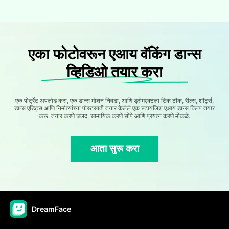
एका फोटोवरून एआय वॅकिंग डान्स
व्हिडिओ तयार करा
एक पोर्ट्रेट अपलोड करा, एक डान्स मोशन निवडा, आणि ड्रीमएक्टला टिक टॉक, रील्स, शॉर्ट्स,
डान्स एडिट्स आणि निर्मात्यांच्या पोस्टसाठी तयार केलेले एक स्टायलिश एआय डान्स क्लिप तयार
करू. तयार करणे जलद, सामायिक करणे सोपे आणि प्रयत्न करणे मोकळे.
आता सुरू करा
DreamFace