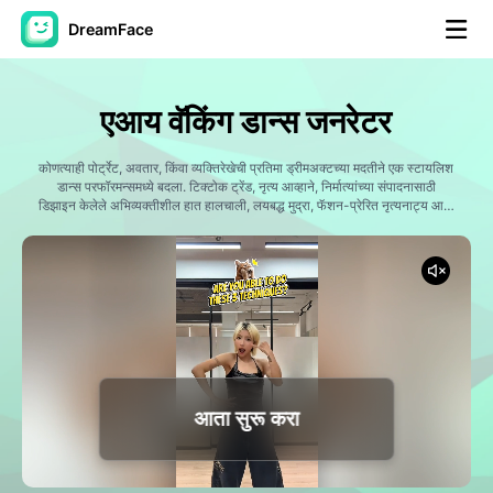
DreamFace
कृत्रिम बुद्धिमत्ता साधने
एआय वॅकिंग डान्स जनरेटर
अवतार व्हिडिओ
▼
कोणत्याही पोर्ट्रेट, अवतार, किंवा व्यक्तिरेखेची प्रतिमा ड्रीमअक्टच्या मदतीने एक स्टायलिश
डान्स परफॉरमन्समध्ये बदला. टिक्टोक ट्रेंड, नृत्य आव्हाने, निर्मात्यांच्या संपादनासाठी
एआय व्हिडिओ
डिझाइन केलेले अभिव्यक्तीशील हात हालचाली, लयबद्ध मुद्रा, फॅशन-प्रेरित नृत्यनाट्य आणि
▼
उत्साही एआय नृत्य व्हिडिओ तयार करा.
एआय फोटो
▼
इतर साधने
▼
सर्व साधने पहा
आता सुरू करा
टेम्पलेट्स