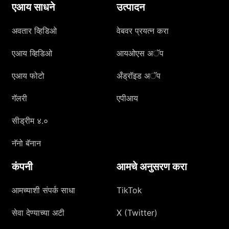
एआय साधने
उत्पादन
अवतार व्हिडिओ
वेबवर प्रयत्न करा
एआय व्हिडिओ
आयओएस अॅप
एआय फोटो
अँड्रॉइड अॅप
गॅलरी
एपीआय
सीड्रीम ४.०
नॅनो बॅनान
कंपनी
आमचे अनुसरण करा
आमच्याशी संपर्क साधा
TikTok
सेवा देण्याच्या अटी
X (Twitter)