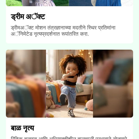
ड्रीम अॅक्ट
ड्रीमअॅक्ट मोशन तंत्रज्ञानाच्या मदतीने स्थिर प्रतिमांना
अॅनिमेटेड नृत्यप्रदर्शनात रूपांतरित करा.
बाळ नृत्य
रितिक चळवळ आणि अभिव्यक्तीशील हालचाली प्रभावाने खेळणारे