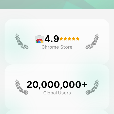
अवतार व्हिडिओ
▼
एआय व्हिडिओ
▼
4.9
एआय फोटो
▼
Chrome Store
इतर साधने
▼
सर्व टेम्पलेट्स पहा
20,000,000+
गॅलरी
Global Users
ब्लॉग