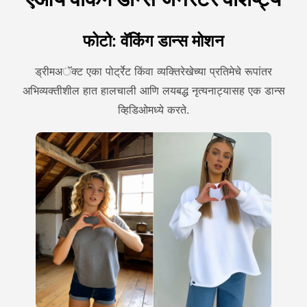
फोटो: वॅकिंग डान्स मोशन
ड्रीमअॅक्ट एका पोर्ट्रेट किंवा व्यक्तिरेखेच्या प्रतिमेचे रूपांतर
अभिव्यक्तीशील हात हालचाली आणि लयबद्ध नृत्यनाट्यासह एक डान्स
व्हिडिओमध्ये करते.