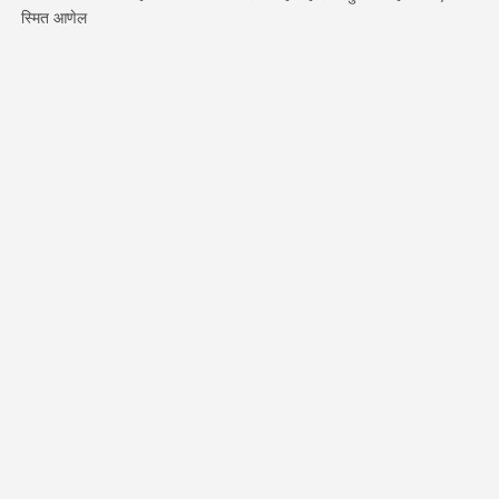
स्मित आणेल
किंमत
API