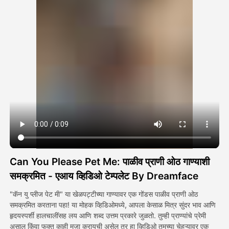
अवतार व्हिडिओ
▼
एआय व्हिडिओ
▼
एआय फोटो
▼
इतर साधने
▼
सर्व टेम्पलेट्स पहा
Can You Please Pet Me: पाळीव प्राणी ओठ गाण्याशी
गॅलरी
समक्रमित - एआय व्हिडिओ टेम्पलेट By Dreamface
"कॅन यु प्लीज पेट मी" या खेळपट्टीच्या गाण्यावर एक गोंडस पाळीव प्राणी ओठ
समक्रमित करताना पहा! या मोहक व्हिडिओमध्ये, आपला केसाळ मित्र सुंदर भाव आणि
ब्लॉग
हृदयस्पर्शी हालचालींसह लय आणि शब्द उत्तम प्रकारे जुळतो. तुम्ही प्राण्यांचे प्रेमी
असाल किंवा फक्त काही मजा करायची असेल तर हा व्हिडिओ तुमच्या चेहऱ्यावर एक