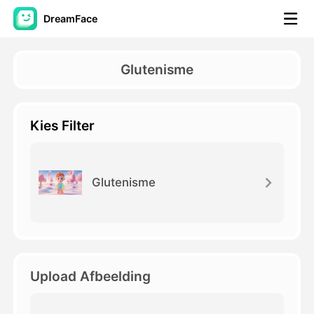
DreamFace
AI-hulpmiddelen
Glutenisme
Avatar Video
▼
Kies Filter
AI Video
▼
Foto van AI
▼
Glutenisme
Andere instrumenten
▼
Bekijk alle hulpmiddelen
Upload Afbeelding
Sjablonen