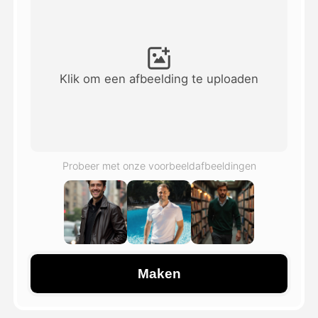
Avatar Video
▼
AI Video
▼
Klik om een afbeelding te uploaden
Foto van AI
▼
Andere instrumenten
▼
Probeer met onze voorbeeldafbeeldingen
Bekijk alle sjablonen
Galerij
Maken
Blog