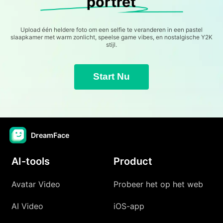
portret
Upload één heldere foto om een selfie te veranderen in een pastel
slaapkamer met warm zonlicht, speelse game vibes, en nostalgische Y2K
stijl.
Start Nu
DreamFace
AI-tools
Product
Avatar Video
Probeer het op het web
AI Video
iOS-app