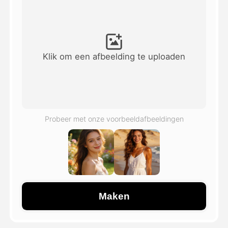
Avatar Video
▼
AI Video
▼
Klik om een afbeelding te uploaden
Foto van AI
▼
Andere instrumenten
▼
Probeer met onze voorbeeldafbeeldingen
Bekijk alle sjablonen
Galerij
Maken
Blog