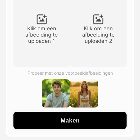
Avatar Video
▼
AI Video
▼
Klik om een
Klik om een
afbeelding te
afbeelding te
uploaden 1
uploaden 2
Foto van AI
▼
Andere instrumenten
▼
Probeer met onze voorbeeldafbeeldingen
Bekijk alle sjablonen
Galerij
Maken
Blog