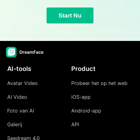
Start Nu
DreamFace
AI-tools
Product
Avatar Video
Probeer het op het web
AI Video
iOS-app
Foto van AI
Android-app
Galerij
API
Seedream 4.0