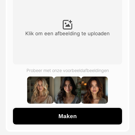
Avatar Video
▼
AI Video
▼
Klik om een afbeelding te uploaden
Foto van AI
▼
Andere instrumenten
▼
Probeer met onze voorbeeldafbeeldingen
Bekijk alle sjablonen
Galerij
Maken
Blog