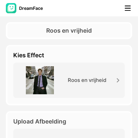
DreamFace
AI-hulpmiddelen
Roos en vrijheid
Avatar Video
▼
Kies Effect
AI Video
▼
Foto van AI
▼
Roos en vrijheid
Andere instrumenten
▼
Bekijk alle hulpmiddelen
Upload Afbeelding
Sjablonen