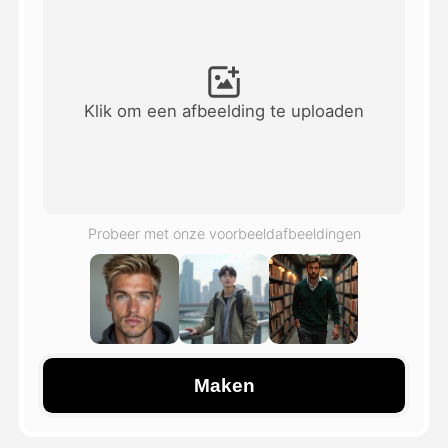
Avatar Video
▼
AI Video
▼
Klik om een afbeelding te uploaden
Foto van AI
▼
Andere instrumenten
▼
Probeer met onze voorbeeldafbeeldingen
Bekijk alle sjablonen
Galerij
Maken
Blog