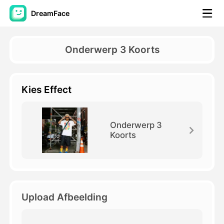
DreamFace
AI-hulpmiddelen
Onderwerp 3 Koorts
Avatar Video
▼
Kies Effect
AI Video
▼
Foto van AI
▼
Onderwerp 3
Koorts
Andere instrumenten
▼
Bekijk alle hulpmiddelen
Upload Afbeelding
Sjablonen