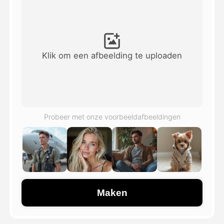
Avatar Video
▼
AI Video
▼
Klik om een afbeelding te uploaden
Foto van AI
▼
Andere instrumenten
▼
Probeer met onze voorbeeldafbeeldingen
Bekijk alle sjablonen
Galerij
Maken
Blog