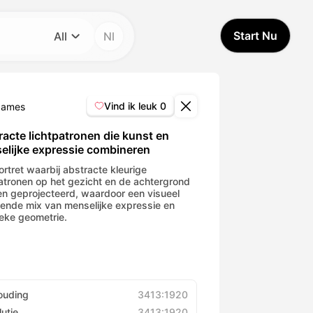
Start Nu
All
Nl
Categorie
All
Vind ik leuk
0
James
Avatar Video
racte lichtpatronen die kunst en
elijke expressie combineren
Pet Video
ortret waarbij abstracte kleurige
patronen op het gezicht en de achtergrond
n geprojecteerd, waardoor een visueel
lende mix van menselijke expressie en
AI Video
ieke geometrie.
AI Photo
Trendy Template
ouding
3413:1920
utie
3413:1920