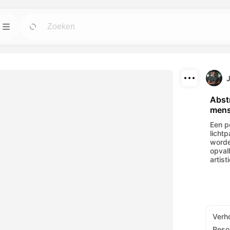
n
Sjablonen
Ga
Ga
ulpmiddelen voor
Start projecten met klaar voor gebruik
ingen.
ontwerpen voor elke wens.
Downloaden
Blog
Ga
Ga
Abst
mens
wekkende visuele
Lees inzichten, updates en tips over
Delen
 AI-hulpmiddelen.
Dreamface AI creatieve technologie.
Een p
licht
API
worde
Ga
Ga
opval
pties die past bij
Integratie van onze AI-mogelijkheden in je
artist
eigen applicaties is eenvoudig.
Verh
Resol