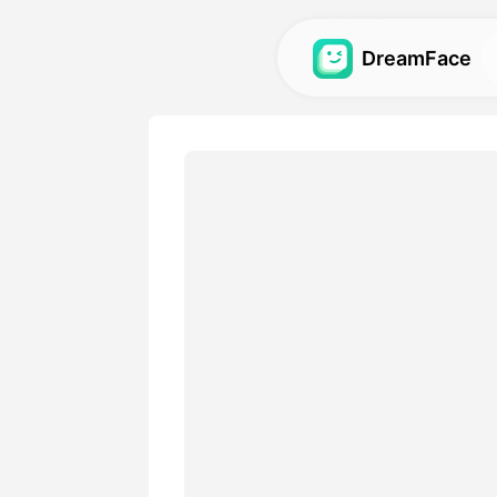
DreamFace
AI-hulpmiddele
Ontdek de krachtigste AI-h
avatars, video's en afbeeld
Galerij
Ontdek en hermaak indruk
effecten gemaakt met onze
Prijzen
Kies een plan met flexibele o
je creatieve behoeften.