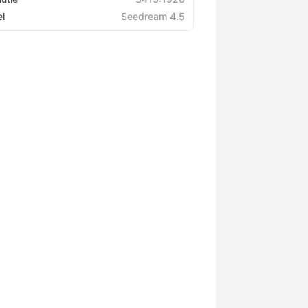
l
Seedream 4.5