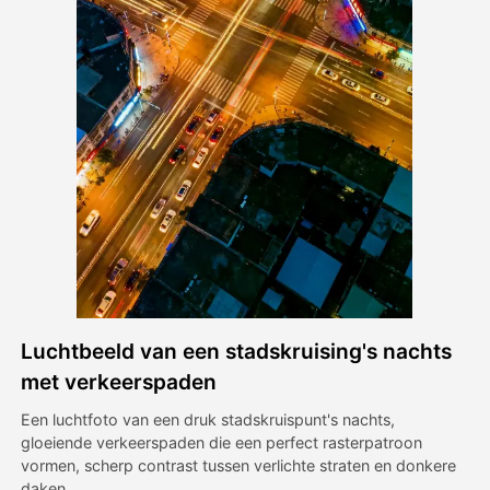
Avatar Video
▼
AI Video
▼
Foto van AI
▼
Andere instrumenten
▼
Bekijk alle sjablonen
Luchtbeeld van een stadskruising's nachts
Galerij
met verkeerspaden
Een luchtfoto van een druk stadskruispunt's nachts,
gloeiende verkeerspaden die een perfect rasterpatroon
Blog
vormen, scherp contrast tussen verlichte straten en donkere
daken.