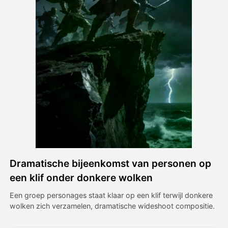
Avatar Video
▼
AI Video
▼
Foto van AI
▼
Andere instrumenten
▼
Bekijk alle sjablonen
Dramatische bijeenkomst van personen op
Galerij
een klif onder donkere wolken
Een groep personages staat klaar op een klif terwijl donkere
wolken zich verzamelen, dramatische wideshoot compositie.
Blog