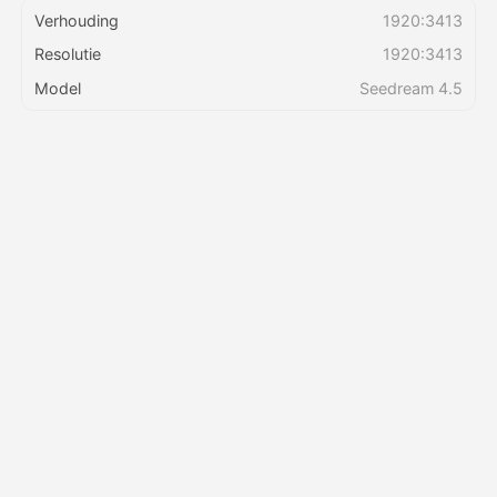
Verhouding
1920:3413
Resolutie
1920:3413
Prijzen
Model
Seedream 4.5
API