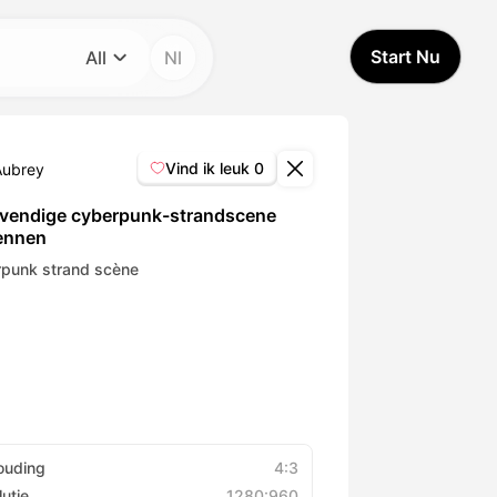
Start Nu
All
Nl
Categorie
All
Vind ik leuk
0
Aubrey
Avatar Video
evendige cyberpunk-strandscene
ennen
Pet Video
punk strand scène
AI Video
AI Photo
Trendy Template
ouding
4:3
utie
1280:960