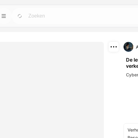
n
Sjablonen
Ga
Ga
ulpmiddelen voor
Start projecten met klaar voor gebruik
ingen.
ontwerpen voor elke wens.
Downloaden
Blog
Ga
Ga
De l
verk
wekkende visuele
Lees inzichten, updates en tips over
Delen
 AI-hulpmiddelen.
Dreamface AI creatieve technologie.
Cyber
API
Ga
Ga
pties die past bij
Integratie van onze AI-mogelijkheden in je
eigen applicaties is eenvoudig.
Verh
Resol