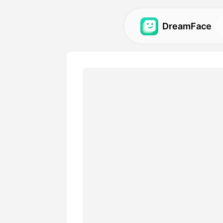
DreamFace
AI-hulpmiddele
Ontdek de krachtigste AI-h
avatars, video's en afbeeld
Galerij
Ontdek en hermaak indruk
effecten gemaakt met onze
Prijzen
Kies een plan met flexibele o
je creatieve behoeften.