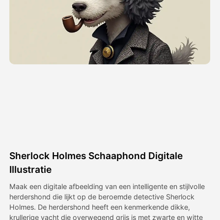
Avatar Video
▼
AI Video
▼
Foto van AI
▼
Andere instrumenten
▼
Bekijk alle sjablonen
Sherlock Holmes Schaaphond Digitale
Galerij
Illustratie
Maak een digitale afbeelding van een intelligente en stijlvolle
herdershond die lijkt op de beroemde detective Sherlock
Blog
Holmes. De herdershond heeft een kenmerkende dikke,
krullerige vacht die overwegend grijs is met zwarte en witte