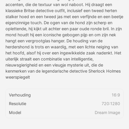
accenten, die de textuur van wol naboot. Hij draagt een
klassieke Britse detective outfit, inclusief een tweed herten
Prijzen
stalker hoed en een tweed jas met een verfijnde en een beetje
eigenzinnige touch. De ogen van de hond zijn scherp en
oplettende, hij kijkt uit achter een paar oude ronde bril. In zijn
mond houdt hij een iconische gebogen pijp en om zijn nek
API
hangt een vergrootglas hanger. De houding van de
herdershond is trots en waardig, met een lichte neiging van
het hoofd, alsof hij over een ingewikkelde zaak nadenkt. Het
uiterlijk straalt een combinatie van intelligentie,
nieuwsgierigheid en een vleugje mysterie uit, die de
kenmerken van de legendarische detective Sherlock Holmes
weerspiegelt
Verhouding
16:9
Resolutie
720:1280
Model
Dream Image