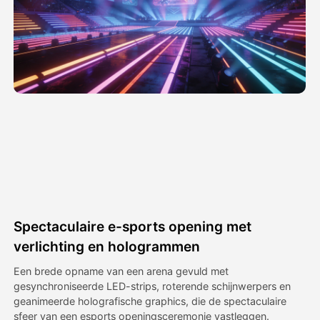
Avatar Video
▼
AI Video
▼
Foto van AI
▼
Andere instrumenten
▼
Bekijk alle sjablonen
Spectaculaire e-sports opening met
Galerij
verlichting en hologrammen
Een brede opname van een arena gevuld met
gesynchroniseerde LED-strips, roterende schijnwerpers en
Blog
geanimeerde holografische graphics, die de spectaculaire
sfeer van een esports openingsceremonie vastleggen.