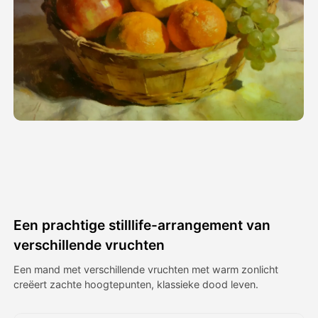
Avatar Video
▼
AI Video
▼
Foto van AI
▼
Andere instrumenten
▼
Bekijk alle sjablonen
Een prachtige stilllife-arrangement van
Galerij
verschillende vruchten
Een mand met verschillende vruchten met warm zonlicht
creëert zachte hoogtepunten, klassieke dood leven.
Blog