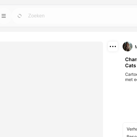
n
Sjablonen
Ga
Ga
ulpmiddelen voor
Start projecten met klaar voor gebruik
ingen.
ontwerpen voor elke wens.
M
Downloaden
Blog
Ga
Ga
Char
Cats
wekkende visuele
Lees inzichten, updates en tips over
Delen
 AI-hulpmiddelen.
Dreamface AI creatieve technologie.
Cartoo
met e
API
Ga
Ga
pties die past bij
Integratie van onze AI-mogelijkheden in je
eigen applicaties is eenvoudig.
Verh
Resol