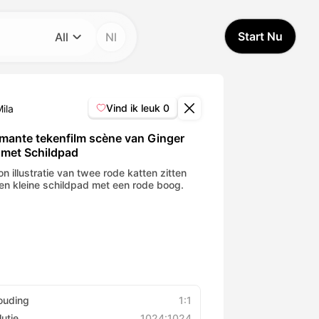
Start Nu
All
Nl
Categorie
All
Vind ik leuk
0
ila
Avatar Video
mante tekenfilm scène van Ginger
 met Schildpad
Pet Video
n illustratie van twee rode katten zitten
en kleine schildpad met een rode boog.
AI Video
AI Photo
Trendy Template
ouding
1:1
utie
1024:1024