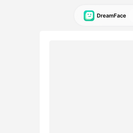
DreamFace
AI-hulpmiddele
Ontdek de krachtigste AI-h
avatars, video's en afbeeld
Galerij
Ontdek en hermaak indruk
effecten gemaakt met onze
Prijzen
Kies een plan met flexibele o
je creatieve behoeften.