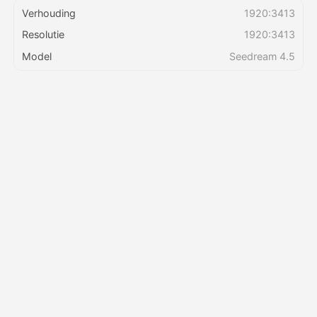
Verhouding
1920:3413
Resolutie
1920:3413
Prijzen
Model
Seedream 4.5
API