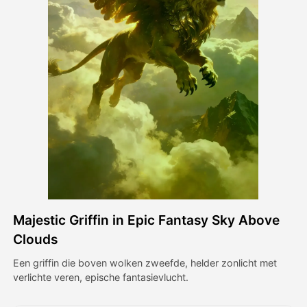
Avatar Video
▼
AI Video
▼
Foto van AI
▼
Andere instrumenten
▼
Bekijk alle sjablonen
Majestic Griffin in Epic Fantasy Sky Above
Galerij
Clouds
Een griffin die boven wolken zweefde, helder zonlicht met
verlichte veren, epische fantasievlucht.
Blog