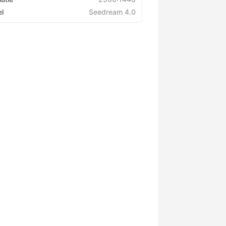
l
Seedream 4.0