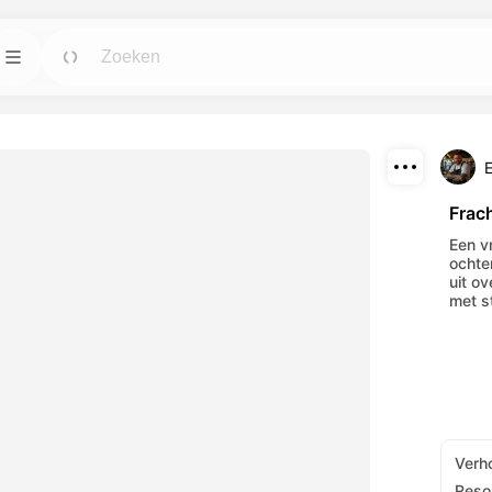
n
Sjablonen
Ga
Ga
ulpmiddelen voor
Start projecten met klaar voor gebruik
ingen.
ontwerpen voor elke wens.
Downloaden
Blog
Ga
Ga
Frac
wekkende visuele
Lees inzichten, updates en tips over
Delen
Een v
 AI-hulpmiddelen.
Dreamface AI creatieve technologie.
ochte
uit o
met st
API
Ga
Ga
pties die past bij
Integratie van onze AI-mogelijkheden in je
eigen applicaties is eenvoudig.
Verh
Resol