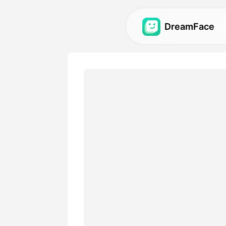
DreamFace
AI-hulpmiddele
Ontdek de krachtigste AI-h
avatars, video's en afbeeld
Galerij
Ontdek en hermaak indruk
effecten gemaakt met onze
Prijzen
Kies een plan met flexibele o
je creatieve behoeften.