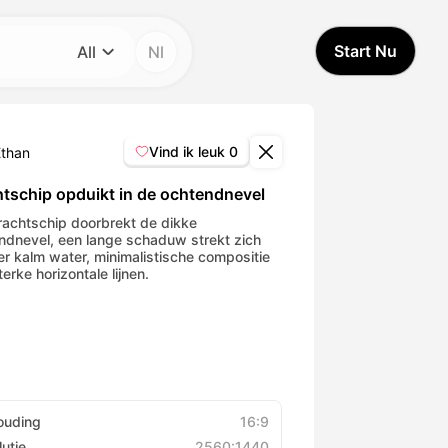
Start Nu
All
Nl
Categorie
All
Vind ik leuk
0
Ethan
Avatar Video
htschip opduikt in de ochtendnevel
rachtschip doorbrekt de dikke
ndnevel, een lange schaduw strekt zich
Pet Video
ver kalm water, minimalistische compositie
erke horizontale lijnen.
AI Video
AI Photo
Trendy Template
ouding
16:9
utie
2560:1440