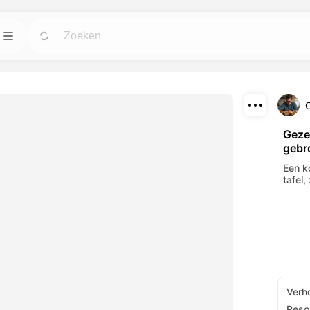
n
Sjablonen
Ga
Ga
ulpmiddelen voor
Start projecten met klaar voor gebruik
ingen.
ontwerpen voor elke wens.
Downloaden
Blog
Ga
Ga
Geze
gebr
wekkende visuele
Lees inzichten, updates en tips over
Delen
 AI-hulpmiddelen.
Dreamface AI creatieve technologie.
Een k
tafel,
API
Ga
Ga
pties die past bij
Integratie van onze AI-mogelijkheden in je
eigen applicaties is eenvoudig.
Verh
Resol