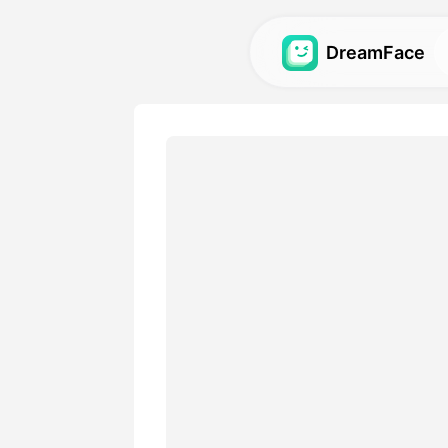
DreamFace
AI-hulpmiddele
Ontdek de krachtigste AI-h
avatars, video's en afbeeld
Galerij
Ontdek en hermaak indruk
effecten gemaakt met onze
Prijzen
Kies een plan met flexibele o
je creatieve behoeften.