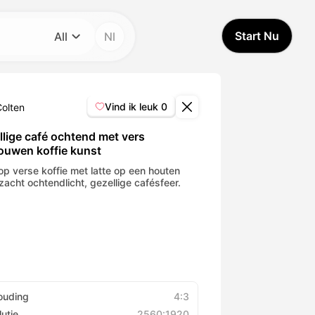
Start Nu
All
Nl
Categorie
All
Vind ik leuk
0
Colten
Avatar Video
llige café ochtend met vers
ouwen koffie kunst
Pet Video
op verse koffie met latte op een houten
 zacht ochtendlicht, gezellige cafésfeer.
AI Video
AI Photo
Trendy Template
ouding
4:3
utie
2560:1920