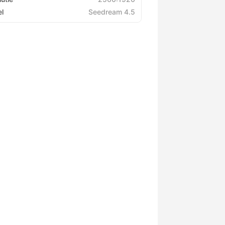
l
Seedream 4.5