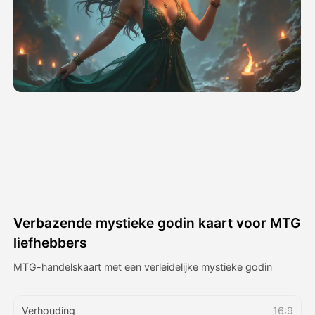
Avatar Video
▼
AI Video
▼
Foto van AI
▼
Andere instrumenten
▼
Bekijk alle sjablonen
Verbazende mystieke godin kaart voor MTG
Galerij
liefhebbers
MTG-handelskaart met een verleidelijke mystieke godin
Blog
Verhouding
16:9