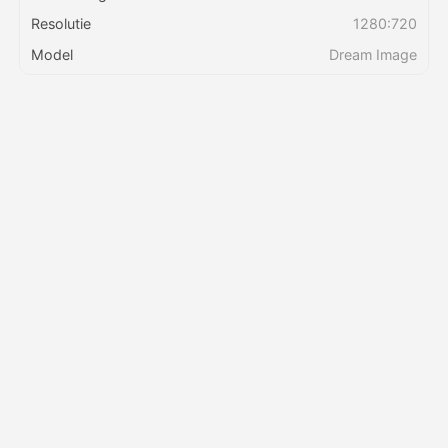
Resolutie
1280:720
Prijzen
Model
Dream Image
API