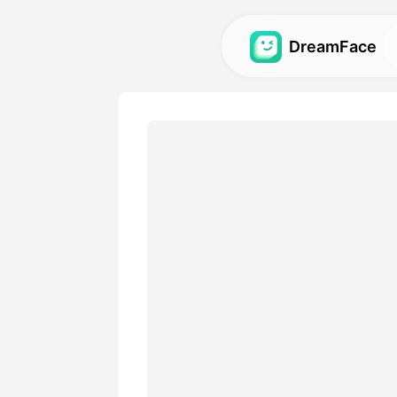
DreamFace
AI-hulpmiddele
Ontdek de krachtigste AI-h
avatars, video's en afbeeld
Galerij
Ontdek en hermaak indruk
effecten gemaakt met onze
Prijzen
Kies een plan met flexibele o
je creatieve behoeften.