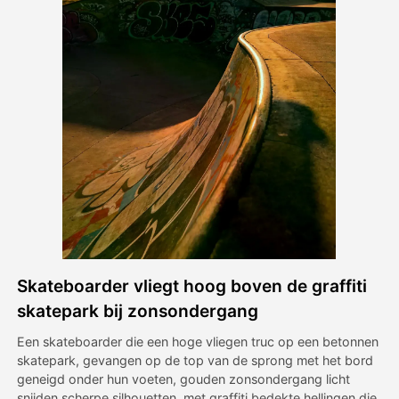
Avatar Video
▼
AI Video
▼
Foto van AI
▼
Andere instrumenten
▼
Bekijk alle sjablonen
Skateboarder vliegt hoog boven de graffiti
Galerij
skatepark bij zonsondergang
Een skateboarder die een hoge vliegen truc op een betonnen
skatepark, gevangen op de top van de sprong met het bord
Blog
geneigd onder hun voeten, gouden zonsondergang licht
snijden scherpe silhouetten, met graffiti bedekte hellingen die