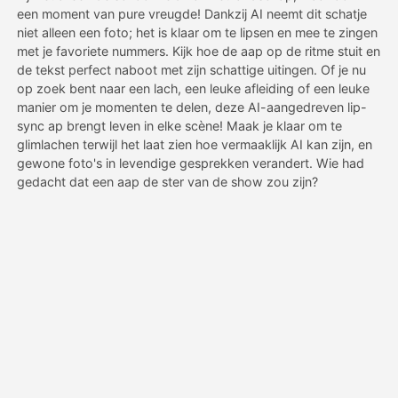
een moment van pure vreugde! Dankzij AI neemt dit schatje
niet alleen een foto; het is klaar om te lipsen en mee te zingen
Prijzen
met je favoriete nummers. Kijk hoe de aap op de ritme stuit en
de tekst perfect naboot met zijn schattige uitingen. Of je nu
op zoek bent naar een lach, een leuke afleiding of een leuke
manier om je momenten te delen, deze AI-aangedreven lip-
API
sync ap brengt leven in elke scène! Maak je klaar om te
glimlachen terwijl het laat zien hoe vermaaklijk AI kan zijn, en
gewone foto's in levendige gesprekken verandert. Wie had
gedacht dat een aap de ster van de show zou zijn?