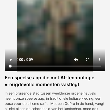
Avatar Video
▼
AI Video
▼
Foto van AI
▼
Andere instrumenten
▼
Bekijk alle sjablonen
Een speelse aap die met AI-technologie
Galerij
vreugdevolle momenten vastlegt
In een bruisende stad tussen weelderige groene heuvels
neemt onze speelse aap, in traditionele Indiase kleding, een
Blog
pose voor de ultieme selfie. Met een GoPro in de hand, vangt
hij niet alleen de schoonheid van het landschap, maar ook