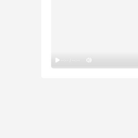
--:-- / --:--