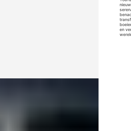
nieuw
seren
benad
trans
boeie
en ve
werel