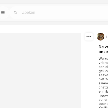
n
Sjablonen
Ga
Ga
ulpmiddelen voor
Start projecten met klaar voor gebruik
ingen.
ontwerpen voor elke wens.
L
Downloaden
Blog
Ga
Ga
De v
onze 
wekkende visuele
Lees inzichten, updates en tips over
Delen
 AI-hulpmiddelen.
Dreamface AI creatieve technologie.
Welko
vriend
API
een c
Ga
Ga
gekle
pties die past bij
Integratie van onze AI-mogelijkheden in je
zelfv
eigen applicaties is eenvoudig.
niet 
slimm
chatt
en hi
nieuw
scher
boeke
YouTu