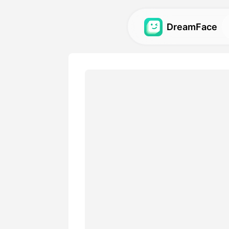
DreamFace
AI-hulpmiddele
Ontdek de krachtigste AI-h
avatars, video's en afbeeld
Galerij
Ontdek en hermaak indruk
effecten gemaakt met onze
Prijzen
Kies een plan met flexibele o
je creatieve behoeften.