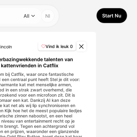
Start Nu
All
Nl
Categorie
All
Vind ik leuk
0
incoln
Avatar Video
erbazingwekkende talenten van
kattenvrienden in Catflix
Pet Video
m bij Catflix, waar onze fantastische
 een centraal punt heeft Stel je dit voor:
harmante kat met menselijke armen,
ed in een strak zwart overhemd, die
AI Video
erzekend voor een microfoon zit. Dit is
zomaar een kat. Dankzij AI kan deze
e kat net als wij lip synchroniseren en
AI Photo
en Kijk hoe het de meest populaire liedjes
larische zinnen nabootst, en een heel
 niveau van entertainment recht op je
Trendy Template
m brengt. Tegen een achtergrond vol
n en prijzen, waaronder een glanzende
be Gold Play Button, toont deze kat haar