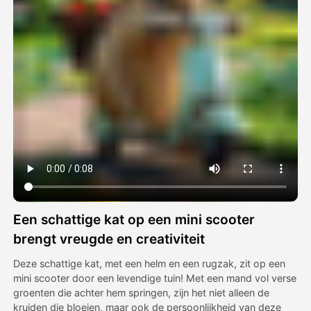
Avatar Video
▼
AI Video
▼
Foto van AI
▼
Andere instrumenten
▼
Bekijk alle sjablonen
Een schattige kat op een mini scooter
Galerij
brengt vreugde en creativiteit
Deze schattige kat, met een helm en een rugzak, zit op een
mini scooter door een levendige tuin! Met een mand vol verse
Blog
groenten die achter hem springen, zijn het niet alleen de
kruiden die bloeien, maar ook de persoonlijkheid van deze