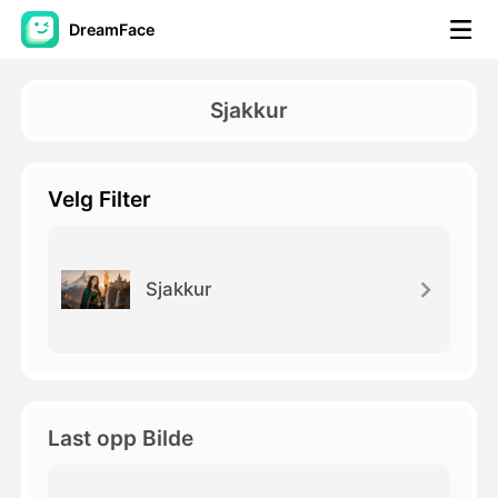
DreamFace
AI-verktøy
Sjakkur
Avatar Video
▼
Velg Filter
AI Video
▼
Foto
▼
Sjakkur
Andre verktøy
▼
Se alle verktøy
Last opp Bilde
Maler