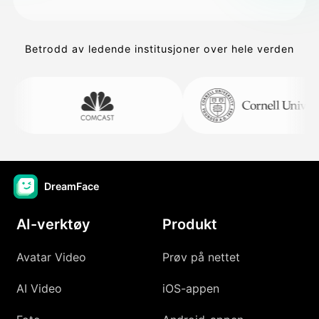
Betrodd av ledende institusjoner over hele verden
DreamFace
AI-verktøy
Produkt
Avatar Video
Prøv på nettet
AI Video
iOS-appen