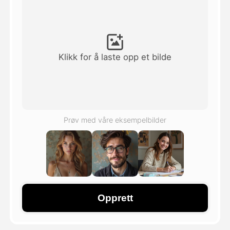
Avatar Video
▼
AI Video
▼
Klikk for å laste opp et bilde
Foto
▼
Andre verktøy
▼
Prøv med våre eksempelbilder
Se alle maler
Galleri
Opprett
Blogg