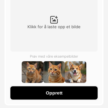
Avatar Video
▼
AI Video
▼
Klikk for å laste opp et bilde
Foto
▼
Andre verktøy
▼
Prøv med våre eksempelbilder
Se alle maler
Galleri
Opprett
Blogg