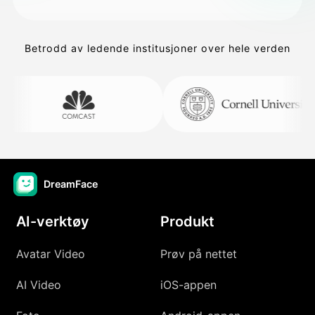
Betrodd av ledende institusjoner over hele verden
DreamFace
AI-verktøy
Produkt
Avatar Video
Prøv på nettet
AI Video
iOS-appen