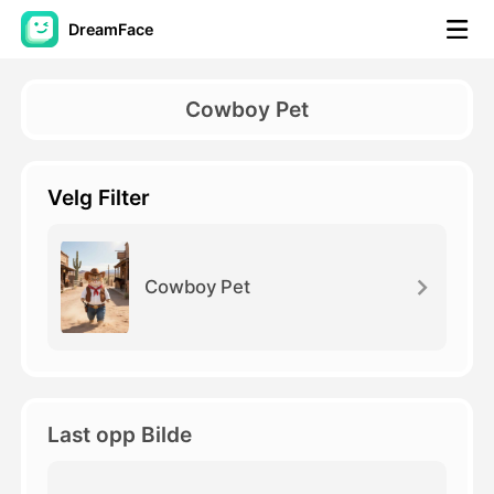
DreamFace
AI-verktøy
Cowboy Pet
Avatar Video
▼
Velg Filter
AI Video
▼
Foto
▼
Cowboy Pet
Andre verktøy
▼
Se alle verktøy
Last opp Bilde
Maler