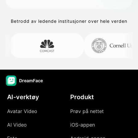
Betrodd av ledende institusjoner over hele verden
DreamFace
AI-verktøy
Produkt
Avatar Video
Prøv på nettet
AI Video
iOS-appen