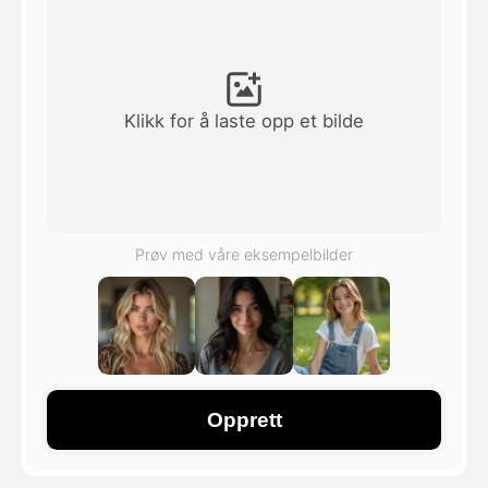
Avatar Video
▼
AI Video
▼
Klikk for å laste opp et bilde
Foto
▼
Andre verktøy
▼
Prøv med våre eksempelbilder
Se alle maler
Galleri
Opprett
Blogg