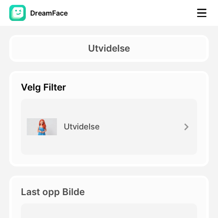
DreamFace
AI-verktøy
Utvidelse
Avatar Video
▼
Velg Filter
AI Video
▼
Foto
▼
Utvidelse
Andre verktøy
▼
Se alle verktøy
Last opp Bilde
Maler