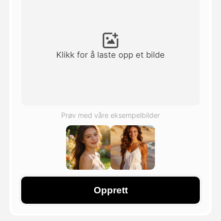
Avatar Video
▼
AI Video
▼
Klikk for å laste opp et bilde
Foto
▼
Andre verktøy
▼
Prøv med våre eksempelbilder
Se alle maler
Galleri
Opprett
Blogg