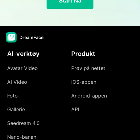
Start Nå
DreamFace
AI-verktøy
Produkt
Avatar Video
Prøv på nettet
AI Video
iOS-appen
Foto
Android-appen
Gallerie
API
Seedream 4.0
Nano-banan