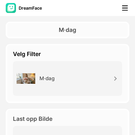
DreamFace
AI-verktøy
M·dag
Avatar Video
▼
Velg Filter
AI Video
▼
Foto
▼
M·dag
Andre verktøy
▼
Se alle verktøy
Last opp Bilde
Maler