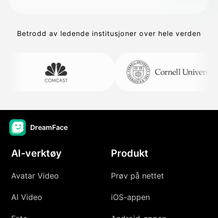
Betrodd av ledende institusjoner over hele verden
DreamFace
AI-verktøy
Produkt
Avatar Video
Prøv på nettet
AI Video
iOS-appen