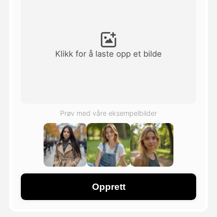
Avatar Video
▼
AI Video
▼
Klikk for å laste opp et bilde
Foto
▼
Andre verktøy
▼
Prøv med våre eksempelbilder
Se alle maler
Galleri
Opprett
Blogg