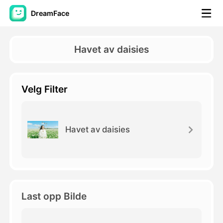
DreamFace
AI-verktøy
Havet av daisies
Avatar Video
▼
Velg Filter
AI Video
▼
Foto
▼
Havet av daisies
Andre verktøy
▼
Se alle verktøy
Last opp Bilde
Maler