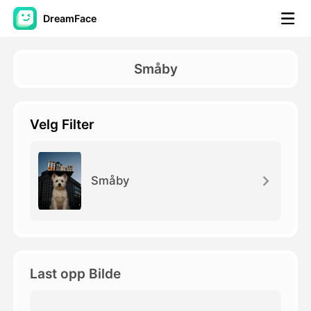
DreamFace
AI-verktøy
Småby
Avatar Video
▼
Velg Filter
AI Video
▼
Foto
▼
Småby
Andre verktøy
▼
Se alle verktøy
Last opp Bilde
Maler