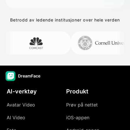
Betrodd av ledende institusjoner over hele verden
DreamFace
AI-verktøy
Produkt
Avatar Video
Prøv på nettet
AI Video
iOS-appen