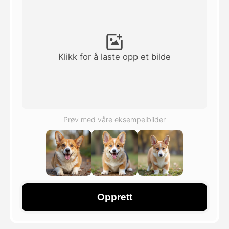
Avatar Video
▼
AI Video
▼
Klikk for å laste opp et bilde
Foto
▼
Andre verktøy
▼
Prøv med våre eksempelbilder
Se alle maler
Galleri
Opprett
Blogg