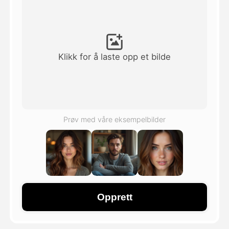
Avatar Video
▼
AI Video
▼
Klikk for å laste opp et bilde
Foto
▼
Andre verktøy
▼
Prøv med våre eksempelbilder
Se alle maler
Galleri
Opprett
Blogg