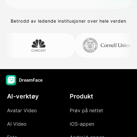
Betrodd av ledende institusjoner over hele verden
DreamFace
AI-verktøy
Produkt
Avatar Video
Prøv på nettet
AI Video
iOS-appen