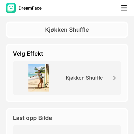
DreamFace
AI-verktøy
Kjøkken Shuffle
Avatar Video
▼
Velg Effekt
AI Video
▼
Foto
▼
Kjøkken Shuffle
Andre verktøy
▼
Se alle verktøy
Last opp Bilde
Maler