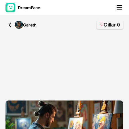
DreamFace
Gillar
0
All
Gareth
AI-verktøy
Avatar Video
▼
AI Video
▼
Foto
▼
Andre verktøy
▼
Se alle verktøy
Maler