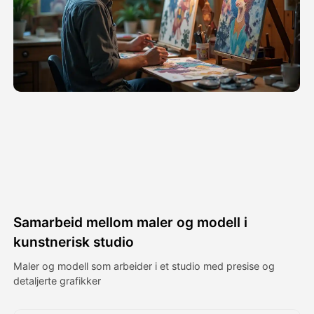
Avatar Video
▼
AI Video
▼
Foto
▼
Andre verktøy
▼
Se alle maler
Samarbeid mellom maler og modell i
Galleri
kunstnerisk studio
Maler og modell som arbeider i et studio med presise og
detaljerte grafikker
Blogg