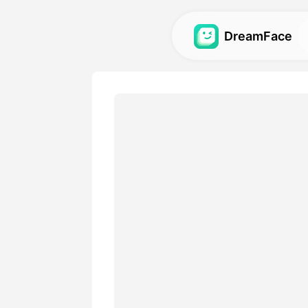
DreamFace
AI-verktøy
Utforsk de kraftigste AI-ve
avatarer, videoer og bilder.
Galleri
Oppdag og gjenskap impone
effekter laget med våre AI-
Priser
Velg en plan med fleksible 
passer dine kreative behov.