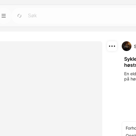
Maler
Gå
Gå
rktøyene for
Start prosjekter raskt med ferdige design for
alle behov.
Last ned
Blogg
Gå
Gå
Sykl
høst
rende visuelle
Les innsikt, oppdateringer og tips om
Del
verktøy.
Dreamface AI kreativ teknologi.
En el
på hø
API
Gå
Gå
alternativer som
Integrer våre AI-funksjoner enkelt i dine egne
applikasjoner.
Forh
Oppl