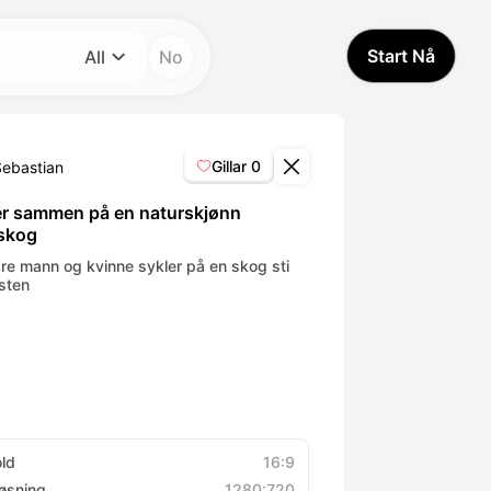
Start Nå
All
No
Kategori
All
Gillar
0
Sebastian
Avatar Video
er sammen på en naturskjønn
skog
Pet Video
dre mann og kvinne sykler på en skog sti
sten
AI Video
AI Photo
Trendy Template
old
16:9
øsning
1280:720