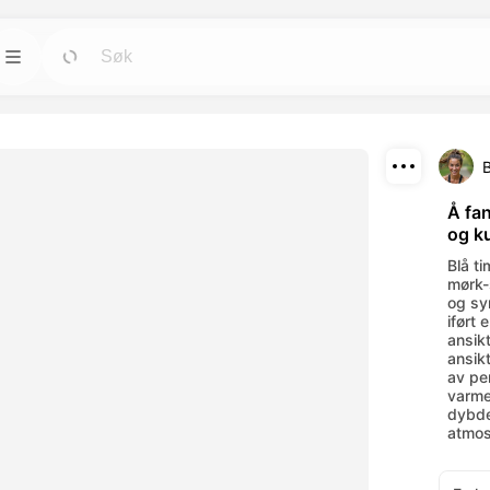
Maler
Gå
Gå
rktøyene for
Start prosjekter raskt med ferdige design for
alle behov.
Last ned
Blogg
Gå
Gå
Å fan
og ku
rende visuelle
Les innsikt, oppdateringer og tips om
Del
verktøy.
Dreamface AI kreativ teknologi.
Blå t
mørk-
API
og sy
Gå
Gå
iført 
alternativer som
Integrer våre AI-funksjoner enkelt i dine egne
ansikt
applikasjoner.
ansik
av pe
varme 
dybde
atmos