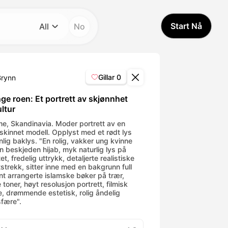
Start Nå
All
No
Kategori
All
Gillar
0
Brynn
Avatar Video
ge roen: Et portrett av skjønnhet
ltur
Pet Video
ime, Skandinavia. Moder portrett av en
skinnet modell. Opplyst med et rødt lys
nlig baklys. "En rolig, vakker ung kvinne
en beskjeden hijab, myk naturlig lys på
AI Video
et, fredelig uttrykk, detaljerte realistiske
tstrekk, sitter inne med en bakgrunn full
nt arrangerte islamske bøker på trær,
AI Photo
toner, høyt resolusjon portrett, filmisk
, drømmende estetisk, rolig åndelig
fære".
Trendy Template