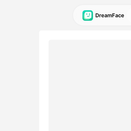
DreamFace
AI-verktøy
Utforsk de kraftigste AI-ve
avatarer, videoer og bilder.
Galleri
Oppdag og gjenskap impone
effekter laget med våre AI-
Priser
Velg en plan med fleksible 
passer dine kreative behov.