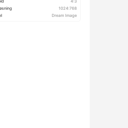
old
4:3
øsning
1024:768
l
Dream Image