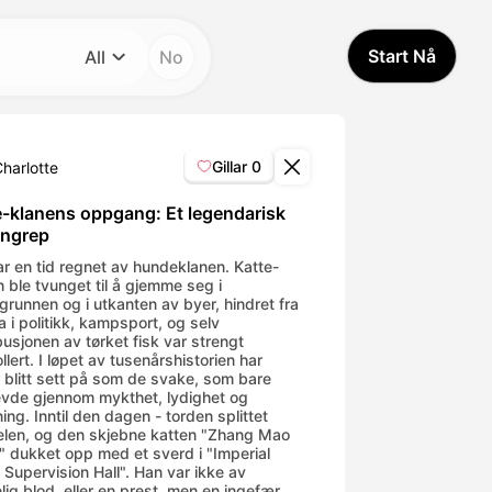
Start Nå
All
No
Kategori
All
Gillar
0
harlotte
Avatar Video
e-klanens oppgang: Et legendarisk
ngrep
Pet Video
ar en tid regnet av hundeklanen. Katte-
n ble tvunget til å gjemme seg i
grunnen og i utkanten av byer, hindret fra
a i politikk, kampsport, og selv
AI Video
busjonen av tørket fisk var strengt
llert. I løpet av tusenårshistorien har
r blitt sett på som de svake, som bare
AI Photo
evde gjennom mykthet, lydighet og
ing. Inntil den dagen - torden splittet
len, og den skjebne katten "Zhang Mao
Trendy Template
 dukket opp med et sverd i "Imperial
 Supervision Hall". Han var ikke av
lig blod, eller en prest, men en ingefær