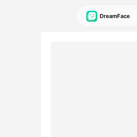
DreamFace
AI-verktøy
Utforsk de kraftigste AI-ve
avatarer, videoer og bilder.
Galleri
Oppdag og gjenskap impone
effekter laget med våre AI-
Priser
Velg en plan med fleksible 
passer dine kreative behov.