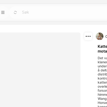
Maler
Gå
Gå
rktøyene for
Start prosjekter raskt med ferdige design for
alle behov.
C
Last ned
Blogg
Gå
Gå
Katt
mota
rende visuelle
Les innsikt, oppdateringer og tips om
Del
verktøy.
Dreamface AI kreativ teknologi.
Det v
klane
API
under
Gå
Gå
å delt
alternativer som
Integrer våre AI-funksjoner enkelt i dine egne
distri
applikasjoner.
kontro
katte
overl
forson
himme
Wang"
Horse
konge