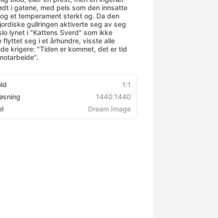
født i gatene, med pels som den innsatte
 og et temperament sterkt og. Da den
jordiske gullringen aktiverte seg av seg
slo lynet i "Kattens Sverd" som ikke
flyttet seg i et århundre, visste alle
de krigere: "Tiden er kommet, det er tid
 motarbeide".
old
1:1
øsning
1440:1440
l
Dream Image