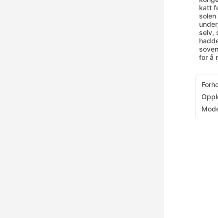
katt 
solen
under
selv, 
hadde 
soven
for å
Forh
Oppl
Mode